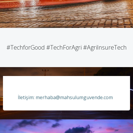
#TechforGood #TechForAgri #AgriInsureTech
İletişim: merhaba@mahsulumguvende.com