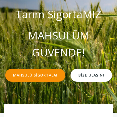
Tarım SigortaMIZ
MAHSULÜM
GÜVENDE!
MAHSULÜ SIGORTALA!
BIZE ULAŞIN!