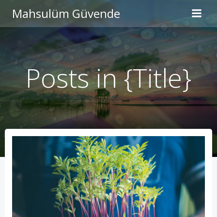
İçeriğe
Mahsulüm Güvende
geç
Posts in {Title}