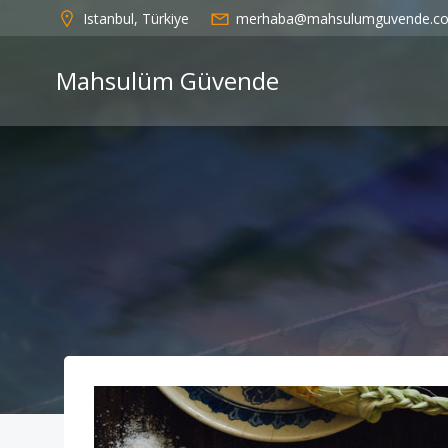
İçeriğe
Istanbul, Türkiye
merhaba@mahsulumguvende.c
geç
Mahsulüm Güvende