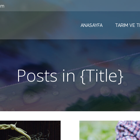
om
ANASAYFA
TARIM VE 
Posts in {Title}